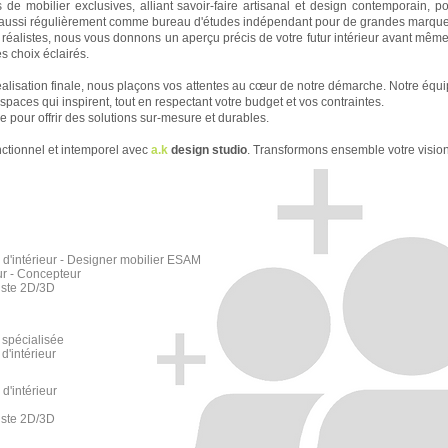
de mobilier exclusives, alliant savoir-faire artisanal et design contemporain, 
aussi régulièrement comme bureau d'études indépendant pour de grandes marques 
 réalistes, nous vous donnons un aperçu précis de votre futur intérieur avant mêm
es choix éclairés.
réalisation finale, nous plaçons vos attentes au cœur de notre démarche. Notre équi
paces qui inspirent, tout en respectant votre budget et vos contraintes.
ue pour offrir des solutions sur-mesure et durables.
nctionnel et intemporel avec
a.k
design studio
. Transformons ensemble votre vision 
e d'intérieur - Designer mobilier ESAM
r - Concepteur
iste 2D/3D
 spécialisée
 d'intérieur
 d'intérieur
iste 2D/3D