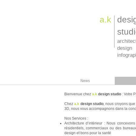
a.k
desi
stud
architec
design
infograp
News
Bienvenue chez
a.k
design studio
: Votre P
Chez
a.k
design studio
, nous croyons que 
3D, nous vous accompagnons dans la concepti
Nos Services :
Architecture d’intérieur : Nous concevons
résidentiels, commerciaux ou des bureaux
design et bons pour la santé