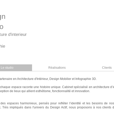
gn
io
ture d'interieur
hie
Le studio
Réalisations
Clients
artenaire en Architecture d'Intérieur, Design Mobilier et Infographie 3D.
chaque espace raconte une histoire unique. Cabinet spécialisé en architecture d’in
on de lieux qui allient esthétisme, fonctionnalité et innovation.
 des espaces harmonieux, pensés pour refléter l’identité et les besoins de nos 
. Très impliqués dans l'univers du Design Actif, nous proposons à nos clients 